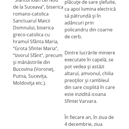
plăcuţe de sare şlefuite,
de la Suceava”, biserica
ca apoi lumina electrică
romano-catolica
să pătrundă şi în
Sanctuarul Maicii
adâncuri prin
Domnului, biserica
policandru din coarne
greco-catolica cu
de cerb.
hramul Sfânta Maria,
“Grota Sfintei Maria”,
Dintre lucrările miniere
“Izvorul Sfânt”, precum
executate în capelă, se
şi mănăstirile din
pot vedea şi astăzi
Bucovina (Voroneţ,
altarul, amvonul, chilia
Putna, Suceviţa,
preoţilor şi rambleul
Moldoviţa etc.).
din sare cioplită în care
este inzidită icoana
Sfintei Varvara.
În fiecare an, în ziua de
4 decembrie, ziua