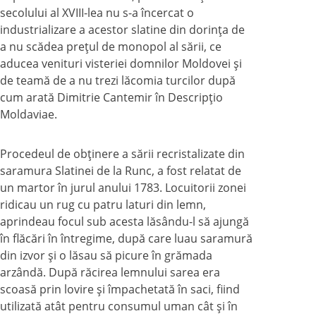
secolului al XVIII-lea nu s-a încercat o
industrializare a acestor slatine din dorinţa de
a nu scădea preţul de monopol al sării, ce
aducea venituri visteriei domnilor Moldovei şi
de teamă de a nu trezi lăcomia turcilor după
cum arată Dimitrie Cantemir în Descripţio
Moldaviae.
Procedeul de obţinere a sării recristalizate din
saramura Slatinei de la Runc, a fost relatat de
un martor în jurul anului 1783. Locuitorii zonei
ridicau un rug cu patru laturi din lemn,
aprindeau focul sub acesta lăsându-l să ajungă
în flăcări în întregime, după care luau saramură
din izvor şi o lăsau să picure în grămada
arzândă. După răcirea lemnului sarea era
scoasă prin lovire şi împachetată în saci, fiind
utilizată atât pentru consumul uman cât şi în