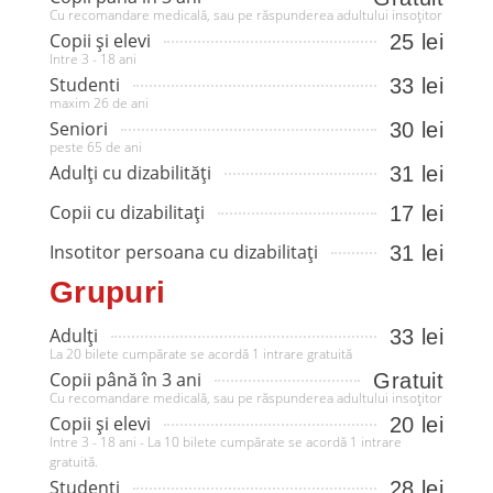
Cu recomandare medicală, sau pe răspunderea adultului insoțitor
Copii și elevi
25 lei
Intre 3 - 18 ani
Studenti
33 lei
maxim 26 de ani
Seniori
30 lei
peste 65 de ani
Adulți cu dizabilități
31 lei
Copii cu dizabilitați
17 lei
Insotitor persoana cu dizabilitați
31 lei
Grupuri
Adulți
33 lei
La 20 bilete cumpărate se acordă 1 intrare gratuită
Copii până în 3 ani
Gratuit
Cu recomandare medicală, sau pe răspunderea adultului insoțitor
Copii și elevi
20 lei
Intre 3 - 18 ani - La 10 bilete cumpărate se acordă 1 intrare
gratuită.
Studenti
28 lei