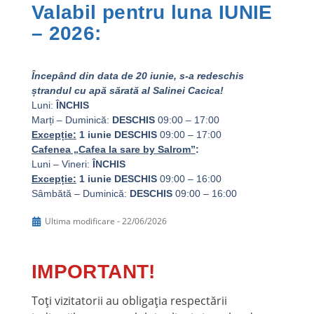
Valabil pentru luna IUNIE
Val
– 2026:
– 2
Luni- 
Începând din data de 20 iunie, s-a redeschis
Cafene
ștrandul cu apă sărată al Salinei Cacica!
Luni – 
Luni:
ÎNCHIS
Vineri
Marți – Duminică:
DESCHIS
09:00 – 17:00
Progra
Excepție:
1 iunie DESCHIS
09:00 – 17:00
Luni- 
Cafenea „Cafea la sare by Salrom”
:
Ștrandu
Luni – Vineri:
ÎNCHIS
nefavor
Excepție:
1 iunie
DESCHIS
09:00 – 16:00
Ulti
Sâmbătă – Duminică:
DESCHIS
09:00 – 16:00
Ultima modificare - 22/06/2026
IMPORTANT!
Toți vizitatorii au obligația respectării