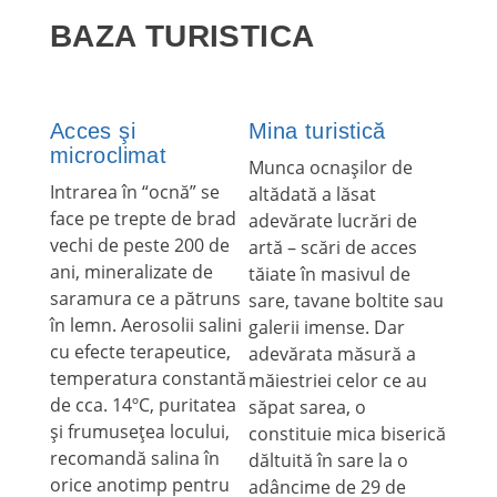
BAZA TURISTICA
Acces şi
Mina turistică
microclimat
Munca ocnaşilor de
Intrarea în “ocnă” se
altădată a lăsat
face pe trepte de brad
adevărate lucrări de
vechi de peste 200 de
artă – scări de acces
ani, mineralizate de
tăiate în masivul de
saramura ce a pătruns
sare, tavane boltite sau
în lemn. Aerosolii salini
galerii imense. Dar
cu efecte terapeutice,
adevărata măsură a
temperatura constantă
măiestriei celor ce au
de cca. 14ºC, puritatea
săpat sarea, o
şi frumuseţea locului,
constituie mica biserică
recomandă salina în
dăltuită în sare la o
orice anotimp pentru
adâncime de 29 de