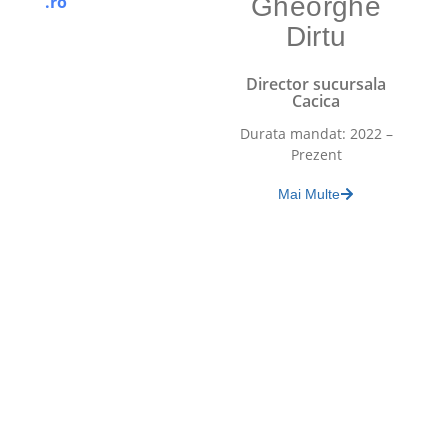
.ro
Gheorghe
Dirtu
Director sucursala
Cacica
Durata mandat: 2022 –
Prezent
Mai Multe
SALROM S.A.
Despre noi
Sucursale