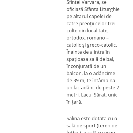
Sfintei Varvara, se
oficiază Sfânta Liturghie
pe altarul capelei de
către preoţii celor trei
culte din localitate,
ortodox, romano –
catolic şi greco-catolic.
Înainte de a intra în
spaţioasa sală de bal,
înconjurată de un
balcon, la o adâncime
de 39 m, te întâmpină
un lac adânc de peste 2
metri, Lacul Sărat, unic
în ţară.
Salina este dotată cu o
sală de sport (teren de
fotbal), o sală cu ecou