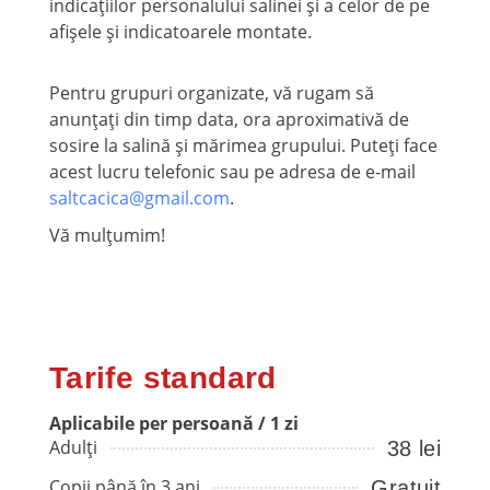
indicațiilor personalului salinei și a celor de pe
afișele și indicatoarele montate.
Pentru grupuri organizate, vă rugam să
anunțați din timp data, ora aproximativă de
sosire la salină și mărimea grupului. Puteți face
acest lucru telefonic sau pe adresa de e-mail
saltcacica@gmail.com
.
Vă mulțumim!
Tarife standard
Aplicabile per persoană / 1 zi
Adulți
38 lei
Copii până în 3 ani
Gratuit