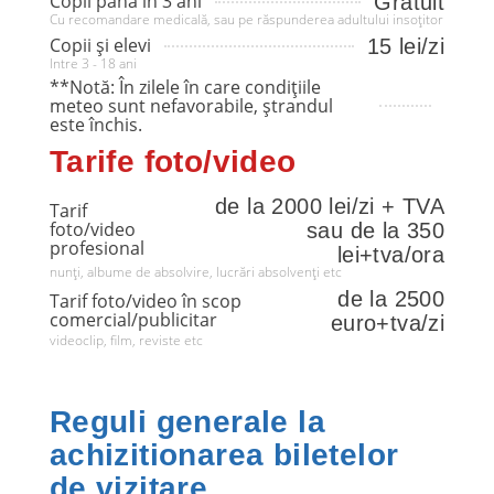
Copii până în 3 ani
Gratuit
Cu recomandare medicală, sau pe răspunderea adultului insoțitor
Copii și elevi
15 lei/zi
Intre 3 - 18 ani
**Notă: În zilele în care condițiile
meteo sunt nefavorabile, ștrandul
este închis.
Tarife foto/video
de la 2000 lei/zi + TVA
Tarif
foto/video
sau de la 350
profesional
lei+tva/ora
nunți, albume de absolvire, lucrări absolvenți etc
de la 2500
Tarif foto/video în scop
comercial/publicitar
euro+tva/zi
videoclip, film, reviste etc
Reguli generale la
achizitionarea biletelor
de vizitare