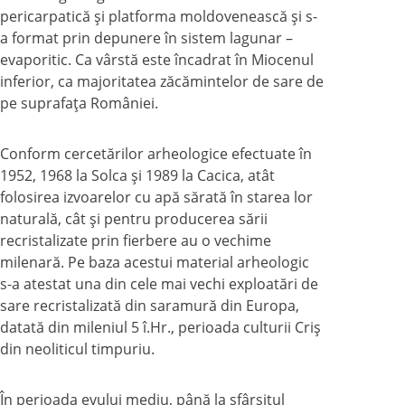
pericarpatică şi platforma moldovenească şi s-
a format prin depunere în sistem lagunar –
evaporitic. Ca vârstă este încadrat în Miocenul
inferior, ca majoritatea zăcămintelor de sare de
pe suprafaţa României.
Conform cercetărilor arheologice efectuate în
1952, 1968 la Solca şi 1989 la Cacica, atât
folosirea izvoarelor cu apă sărată în starea lor
naturală, cât şi pentru producerea sării
recristalizate prin fierbere au o vechime
milenară. Pe baza acestui material arheologic
s-a atestat una din cele mai vechi exploatări de
sare recristalizată din saramură din Europa,
datată din mileniul 5 î.Hr., perioada culturii Criş
din neoliticul timpuriu.
În perioada evului mediu, până la sfârşitul