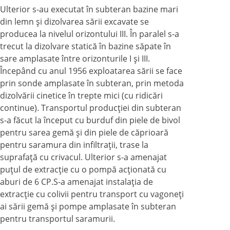
Ulterior s-au executat în subteran bazine mari
din lemn şi dizolvarea sării excavate se
producea la nivelul orizontului III. În paralel s-a
trecut la dizolvare statică în bazine săpate în
sare amplasate între orizonturile I şi III.
Începând cu anul 1956 exploatarea sării se face
prin sonde amplasate în subteran, prin metoda
dizolvării cinetice în trepte mici (cu ridicări
continue). Transportul producţiei din subteran
s-a făcut la început cu burduf din piele de bivol
pentru sarea gemă şi din piele de căprioară
pentru saramura din infiltraţii, trase la
suprafaţă cu crivacul. Ulterior s-a amenajat
puţul de extracţie cu o pompă acţionată cu
aburi de 6 CP.S-a amenajat instalaţia de
extracţie cu colivii pentru transport cu vagoneţi
ai sării gemă şi pompe amplasate în subteran
pentru transportul saramurii.