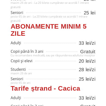
maxim 26 de ani - La 20 bilete cumpărate se acordă 1 intrare
gratuită
Seniori
25 lei
peste 65 de ani - La 20 bilete cumpărate se acordă 1 intrare
gratuită
ABONAMENTE MINIM 5
ZILE
Adulți
33 lei/zi
Copii până în 3 ani
Gratuit
Cu recomandare medicală, sau pe răspunderea adultului insoțitor
Copii și elevi
20 lei/zi
Studenti
28 lei/zi
maxim 26 de ani
Seniori
25 lei/zi
peste 65 de ani
Tarife ștrand - Cacica
Adulți
33 lei/zi