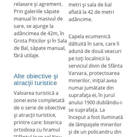
relaxare şi agrement.
metri şi sala de bal
Prin galeriile săpate
aflată la 42 de metri
manual în masivul de
adâncime.
sare, se ajunge la
adâncimea de 42m, în
Capela ecumenică
Grota Piticilor şi în Sala
dăltuită în sare, care îi
de Bal, săpate manual,
adună de două veacuri
fără utilaje.
pe toţi localnicii la
serviciul divin de Sfânta
Varvara, protectoarea
Alte obiective şi
minerilor, iniţial avea
atracţii turistice
numai jumătate din
Valoarea turistică a
suprafaţa ei, în jurul
zonei este completată
anului 1900 dublându-i-
de o serie de obiective
se suprafaţa. La
şi atracţii turistice,
început a fost iluminată
printre care: biserica
de lămpaşele minerilor
ortodoxa cu hramul
şi de un policandru din
“Sfântul Ioan cel Nou